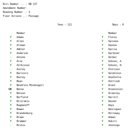
Bill Number ....: HB 127
Amendment Number:
Reading Number .: 3
Floor Actions ..: Passage
Yeas - 111
Nays - 0
Member
Member
Y
Adams
Y
Flores
Y
Allen
Y
Galvano
Y
Altman
Y
Gannon
Y
Ambler
Y
Garcia
Y
Anderson
Y
Gardiner
-
Antone
Y
Gelber
Y
Arza
Y
Gibson, A.
Y
Attkisson
Y
Gibson, H.
-
Ausley
Y
Glorioso
Y
Barreiro
Y
Goldstein
Y
Baxley
Y
Goodlette
Y
Bean
Y
Gottlieb
Y
Bendross-Mindingall
Y
Grant
CH
Bense
Y
Greenstein
Y
Benson
Y
Grimsley
Y
Berfield
Y
Harrell
Y
Bilirakis
Y
Hasner
Y
Bogdanoff
Y
Hays
Y
Bowen
-
Henriquez
Y
Brandenburg
Y
Holloway
Y
Brown
Y
Homan
Y
Brummer
Y
Hukill
-
Brutus
Y
Jennings