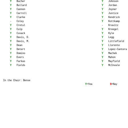
Y
Bucher
Y
Johnson
Y
Bullard
Y
Jordan
Y
Cannon
Y
Joyner
Y
Carroll
Y
Justice
Y
Clarke
Y
Kendrick
-
Coley
Y
Kottkamp
Y
Cretul
-
Kravitz
Y
Culp
Y
Kreegel
Y
Cusack
Y
Kyle
Y
Davis, D.
Y
Legg
Y
Davis, M.
Y
Littlefield
Y
Dean
Y
Llorente
Y
Detert
Y
Lopez-Cantera
Y
Domino
Y
Machek
Y
Evers
Y
Mahon
Y
Farkas
Y
Mayfield
Y
Fields
Y
McInvale
In the Chair: Bense
Y
=Yea
N
=Nay