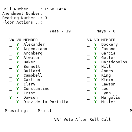
Bill Number ....: CSSB 1454                            
Amendment Number:                                      
Reading Number .: 3                                    
Floor Actions ..:

                    Yeas - 39           Nays - 0      
   VA VO MEMBER                     VA VO MEMBER       
_ 
Y 
 Alexander                  
_ 
Y 
 Dockery      
_ 
Y 
 Argenziano                 
_ 
Y 
 Fasano       
_ 
Y 
 Aronberg                   
_ 
Y 
 Garcia       
_ 
Y 
 Atwater                    
_ 
Y 
 Geller       
_ 
Y 
 Baker                      
_ 
Y 
 Haridopolos  
_ 
Y 
 Bennett                    
_ 
Y 
 Hill         
_ 
Y 
 Bullard                    
_ 
Y 
 Jones        
_ 
Y 
 Campbell                   
_ 
Y 
 King         
_ 
Y 
 Carlton                    
_ 
Y 
 Klein        
_ 
Y 
 Clary                      
_ 
Y 
 Lawson       
_ 
Y 
 Constantine                
_ 
Y 
 Lee          
_ 
Y 
 Crist                      
_ 
Y 
 Lynn         
Y 
- 
 Dawson                     
_ 
Y 
 Margolis

_ 
Y 
 Diaz de la Portilla        
_ 
Y 