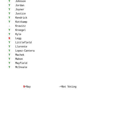
Y
Johnson
Y
Jordan
Y
Joyner
Y
Justice
Y
Kendrick
Y
Kottkamp
-
Kravitz
Y
Kreegel
Y
Kyle
N
Legg
Y
Littlefield
Y
Llorente
Y
Lopez-Cantera
Y
Machek
Y
Mahon
Y
Mayfield
Y
McInvale
N
=Nay
-=Not Voting