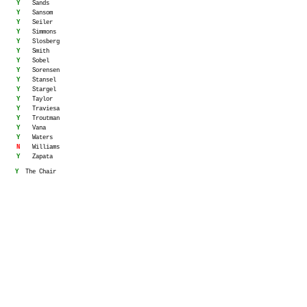
Y
Sands
Y
Sansom
Y
Seiler
Y
Simmons
Y
Slosberg
Y
Smith
Y
Sobel
Y
Sorensen
Y
Stansel
Y
Stargel
Y
Taylor
Y
Traviesa
Y
Troutman
Y
Vana
Y
Waters
N
Williams
Y
Zapata
Y
The Chair