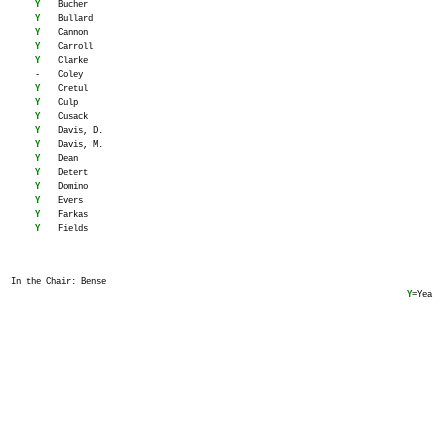
Y
Bucher
Y
Bullard
Y
Cannon
Y
Carroll
Y
Clarke
-
Coley
Y
Cretul
Y
Culp
Y
Cusack
Y
Davis, D.
Y
Davis, M.
Y
Dean
Y
Detert
Y
Domino
Y
Evers
Y
Farkas
Y
Fields
In the Chair: Bense
Y
=Yea