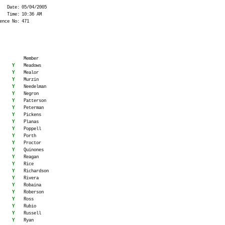
Date:
05/04/2005
Time:
10:36 AM
ence No:
471
Member
Y
Meadows
Y
Mealor
Y
Murzin
Y
Needelman
Y
Negron
Y
Patterson
Y
Peterman
Y
Pickens
Y
Planas
Y
Poppell
Y
Porth
Y
Proctor
Y
Quinones
Y
Reagan
Y
Rice
Y
Richardson
Y
Rivera
Y
Robaina
Y
Roberson
Y
Ross
Y
Rubio
Y
Russell
Y
Ryan