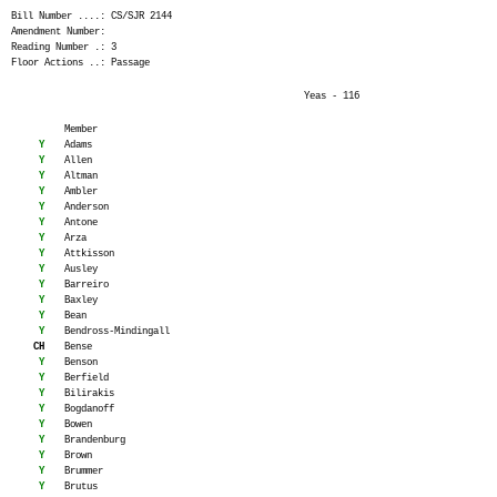
Bill Number ....: CS/SJR 2144
Amendment Number:
Reading Number .: 3
Floor Actions ..: Passage
Yeas - 116
Member
Y
Adams
Y
Allen
Y
Altman
Y
Ambler
Y
Anderson
Y
Antone
Y
Arza
Y
Attkisson
Y
Ausley
Y
Barreiro
Y
Baxley
Y
Bean
Y
Bendross-Mindingall
CH
Bense
Y
Benson
Y
Berfield
Y
Bilirakis
Y
Bogdanoff
Y
Bowen
Y
Brandenburg
Y
Brown
Y
Brummer
Y
Brutus