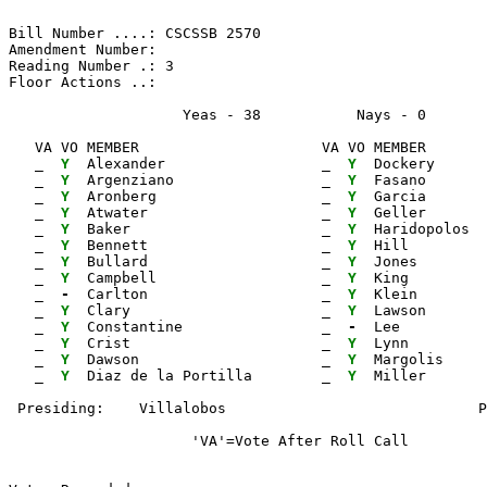
Bill Number ....: CSCSSB 2570                          
Amendment Number:                                      
Reading Number .: 3                                    
Floor Actions ..:

                    Yeas - 38           Nays - 0      
   VA VO MEMBER                     VA VO MEMBER       
_ 
Y 
 Alexander                  
_ 
Y 
 Dockery      
_ 
Y 
 Argenziano                 
_ 
Y 
 Fasano       
_ 
Y 
 Aronberg                   
_ 
Y 
 Garcia       
_ 
Y 
 Atwater                    
_ 
Y 
 Geller       
_ 
Y 
 Baker                      
_ 
Y 
 Haridopolos  
_ 
Y 
 Bennett                    
_ 
Y 
 Hill         
_ 
Y 
 Bullard                    
_ 
Y 
 Jones        
_ 
Y 
 Campbell                   
_ 
Y 
 King         
_ 
- 
 Carlton                    
_ 
Y 
 Klein        
_ 
Y 
 Clary                      
_ 
Y 
 Lawson       
_ 
Y 
 Constantine                
_ 
- 
 Lee          
_ 
Y 
 Crist                      
_ 
Y 
 Lynn         
_ 
Y 
 Dawson                     
_ 
Y 
 Margolis

_ 
Y 
 Diaz de la Portilla        
_ 
Y 
                     'VA'=Vote After Roll Call         