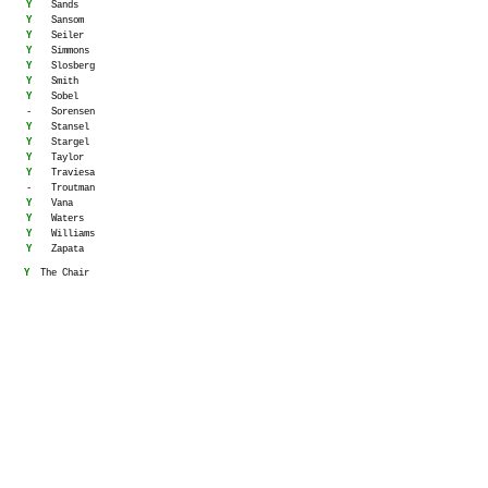
Y
Sands
Y
Sansom
Y
Seiler
Y
Simmons
Y
Slosberg
Y
Smith
Y
Sobel
-
Sorensen
Y
Stansel
Y
Stargel
Y
Taylor
Y
Traviesa
-
Troutman
Y
Vana
Y
Waters
Y
Williams
Y
Zapata
Y
The Chair