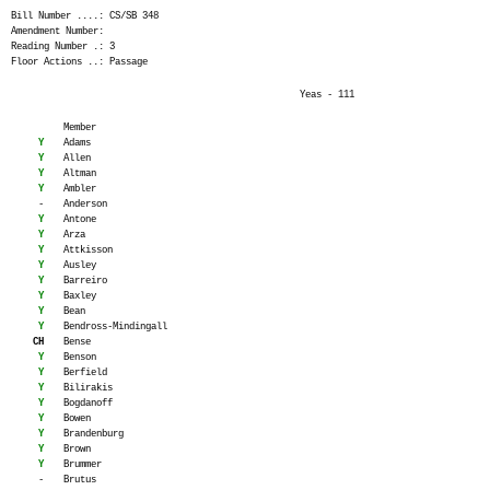
Bill Number ....: CS/SB 348
Amendment Number:
Reading Number .: 3
Floor Actions ..: Passage
Yeas - 111
Member
Y
Adams
Y
Allen
Y
Altman
Y
Ambler
-
Anderson
Y
Antone
Y
Arza
Y
Attkisson
Y
Ausley
Y
Barreiro
Y
Baxley
Y
Bean
Y
Bendross-Mindingall
CH
Bense
Y
Benson
Y
Berfield
Y
Bilirakis
Y
Bogdanoff
Y
Bowen
Y
Brandenburg
Y
Brown
Y
Brummer
-
Brutus