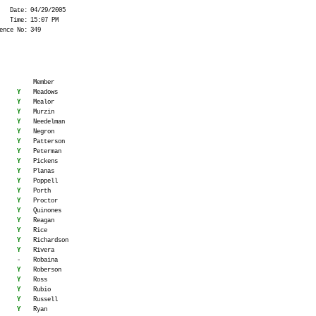
Date:
04/29/2005
Time:
15:07 PM
ence No:
349
Member
Y
Meadows
Y
Mealor
Y
Murzin
Y
Needelman
Y
Negron
Y
Patterson
Y
Peterman
Y
Pickens
Y
Planas
Y
Poppell
Y
Porth
Y
Proctor
Y
Quinones
Y
Reagan
Y
Rice
Y
Richardson
Y
Rivera
-
Robaina
Y
Roberson
Y
Ross
Y
Rubio
Y
Russell
Y
Ryan