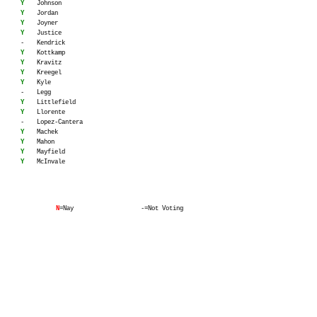
Y
Johnson
Y
Jordan
Y
Joyner
Y
Justice
-
Kendrick
Y
Kottkamp
Y
Kravitz
Y
Kreegel
Y
Kyle
-
Legg
Y
Littlefield
Y
Llorente
-
Lopez-Cantera
Y
Machek
Y
Mahon
Y
Mayfield
Y
McInvale
N
=Nay
-=Not Voting