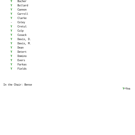
Y
Bucher
Y
Bullard
Y
Cannon
Y
Carroll
Y
Clarke
-
Coley
Y
Cretul
Y
Culp
Y
Cusack
Y
Davis, D.
Y
Davis, M.
Y
Dean
Y
Detert
Y
Domino
Y
Evers
Y
Farkas
Y
Fields
In the Chair: Bense
Y
=Yea