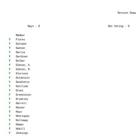
Session Sequ
Nays - 0
Not Voting - 9
Member
Y
Flores
Y
Galvano
Y
Gannon
Y
Garcia
Y
Gardiner
Y
Gelber
Y
Gibson, A.
Y
Gibson, H.
Y
Glorioso
Y
Goldstein
Y
Goodlette
Y
Gottlieb
Y
Grant
Y
Greenstein
Y
Grimsley
Y
Harrell
Y
Hasner
Y
Hays
Y
Henriquez
Y
Holloway
Y
Homan
Y
Hukill
Y
Jennings