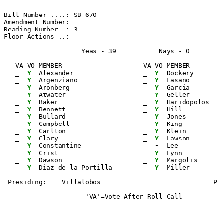
Bill Number ....: SB 670                               
Amendment Number:                                      
Reading Number .: 3                                    
Floor Actions ..:

                    Yeas - 39           Nays - 0      
   VA VO MEMBER                     VA VO MEMBER       
_ 
Y 
 Alexander                  
_ 
Y 
 Dockery      
_ 
Y 
 Argenziano                 
_ 
Y 
 Fasano       
_ 
Y 
 Aronberg                   
_ 
Y 
 Garcia       
_ 
Y 
 Atwater                    
_ 
Y 
 Geller       
_ 
Y 
 Baker                      
_ 
Y 
 Haridopolos  
_ 
Y 
 Bennett                    
_ 
Y 
 Hill         
_ 
Y 
 Bullard                    
_ 
Y 
 Jones        
_ 
Y 
 Campbell                   
_ 
Y 
 King         
_ 
Y 
 Carlton                    
_ 
Y 
 Klein        
_ 
Y 
 Clary                      
_ 
Y 
 Lawson       
_ 
Y 
 Constantine                
_ 
- 
 Lee          
_ 
Y 
 Crist                      
_ 
Y 
 Lynn         
_ 
Y 
 Dawson                     
_ 
Y 
 Margolis

_ 
Y 
 Diaz de la Portilla        
_ 
Y 