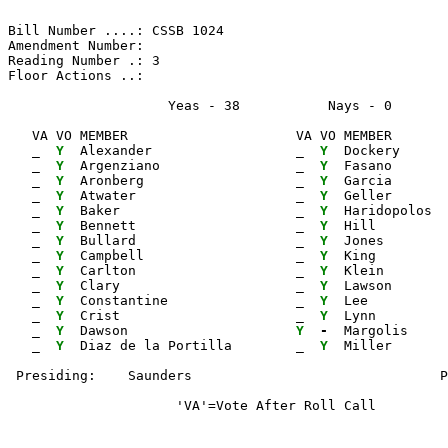
Bill Number ....: CSSB 1024                            
Amendment Number:                                      
Reading Number .: 3                                    
Floor Actions ..:

                    Yeas - 38           Nays - 0      
   VA VO MEMBER                     VA VO MEMBER       
_ 
Y 
 Alexander                  
_ 
Y 
 Dockery      
_ 
Y 
 Argenziano                 
_ 
Y 
 Fasano       
_ 
Y 
 Aronberg                   
_ 
Y 
 Garcia       
_ 
Y 
 Atwater                    
_ 
Y 
 Geller       
_ 
Y 
 Baker                      
_ 
Y 
 Haridopolos  
_ 
Y 
 Bennett                    
_ 
Y 
 Hill         
_ 
Y 
 Bullard                    
_ 
Y 
 Jones        
_ 
Y 
 Campbell                   
_ 
Y 
 King         
_ 
Y 
 Carlton                    
_ 
Y 
 Klein        
_ 
Y 
 Clary                      
_ 
Y 
 Lawson       
_ 
Y 
 Constantine                
_ 
Y 
 Lee          
_ 
Y 
 Crist                      
_ 
Y 
 Lynn         
_ 
Y 
 Dawson                     
Y 
- 
 Margolis

_ 
Y 
 Diaz de la Portilla        
_ 
Y 