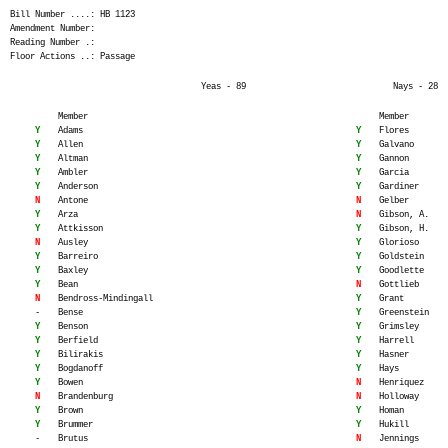
Bill Number ....: HB 1123
Amendment Number:
Reading Number .:
Floor Actions ..: Passage
Yeas - 89
Nays - 28
Member
Member
Y
Adams
Y
Flores
Y
Allen
Y
Galvano
Y
Altman
Y
Gannon
Y
Ambler
Y
Garcia
Y
Anderson
Y
Gardiner
N
Antone
N
Gelber
Y
Arza
N
Gibson, A.
Y
Attkisson
Y
Gibson, H.
N
Ausley
Y
Glorioso
Y
Barreiro
Y
Goldstein
Y
Baxley
Y
Goodlette
Y
Bean
N
Gottlieb
N
Bendross-Mindingall
Y
Grant
-
Bense
Y
Greenstein
Y
Benson
Y
Grimsley
Y
Berfield
Y
Harrell
Y
Bilirakis
Y
Hasner
Y
Bogdanoff
Y
Hays
Y
Bowen
N
Henriquez
N
Brandenburg
N
Holloway
Y
Brown
Y
Homan
Y
Brummer
Y
Hukill
-
Brutus
N
Jennings