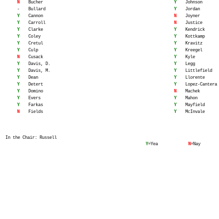
N
Bucher
Y
Johnson
-
Bullard
Y
Jordan
Y
Cannon
N
Joyner
Y
Carroll
N
Justice
Y
Clarke
Y
Kendrick
Y
Coley
Y
Kottkamp
Y
Cretul
Y
Kravitz
Y
Culp
Y
Kreegel
N
Cusack
Y
Kyle
Y
Davis, D.
Y
Legg
Y
Davis, M.
Y
Littlefield
Y
Dean
Y
Llorente
Y
Detert
Y
Lopez-Cantera
Y
Domino
N
Machek
Y
Evers
Y
Mahon
Y
Farkas
Y
Mayfield
N
Fields
Y
McInvale
In the Chair: Russell
Y
=Yea
N
=Nay