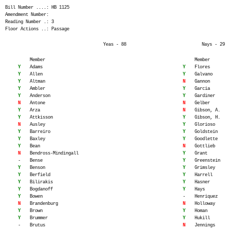
Bill Number ....: HB 1125
Amendment Number:
Reading Number .: 3
Floor Actions ..: Passage
Yeas - 88
Nays - 29
Member
Member
Y
Adams
Y
Flores
Y
Allen
Y
Galvano
Y
Altman
N
Gannon
Y
Ambler
Y
Garcia
Y
Anderson
Y
Gardiner
N
Antone
N
Gelber
Y
Arza
N
Gibson, A.
Y
Attkisson
Y
Gibson, H.
N
Ausley
Y
Glorioso
Y
Barreiro
Y
Goldstein
Y
Baxley
Y
Goodlette
Y
Bean
N
Gottlieb
N
Bendross-Mindingall
Y
Grant
-
Bense
Y
Greenstein
Y
Benson
Y
Grimsley
Y
Berfield
Y
Harrell
Y
Bilirakis
Y
Hasner
Y
Bogdanoff
Y
Hays
Y
Bowen
-
Henriquez
N
Brandenburg
N
Holloway
Y
Brown
Y
Homan
Y
Brummer
Y
Hukill
-
Brutus
N
Jennings