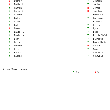
N
Bucher
Y
Johnson
N
Bullard
Y
Jordan
Y
Cannon
N
Joyner
Y
Carroll
N
Justice
Y
Clarke
Y
Kendrick
Y
Coley
Y
Kottkamp
Y
Cretul
Y
Kravitz
Y
Culp
Y
Kreegel
N
Cusack
Y
Kyle
Y
Davis, D.
Y
Legg
Y
Davis, M.
Y
Littlefield
Y
Dean
Y
Llorente
Y
Detert
Y
Lopez-Cantera
Y
Domino
N
Machek
Y
Evers
Y
Mahon
Y
Farkas
Y
Mayfield
Y
Fields
Y
McInvale
In the Chair: Waters
Y
=Yea
N
=Nay