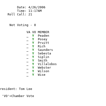
         Date: 4/26/2006

         Time: 11:17AM

    Roll Call: 21

      Not Voting - 0 
              VA VO MEMBER

              
_ 
Y 
 Peaden

              
_ 
Y 
 Posey

              
_ 
Y 
 Pruitt

              
_ 
Y 
 Rich

              
_ 
Y 
 Saunders

              
_ 
Y 
 Sebesta

              
_ 
Y 
 Siplin

              
_ 
Y 
 Smith

              
_ 
Y 
 Villalobos

              
_ 
Y 
 Webster

              
_ 
Y 
 Wilson

              
_ 
Y 
 Wise
