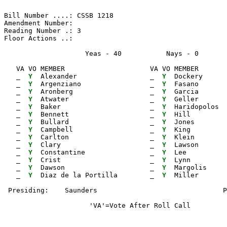
Bill Number ....: CSSB 1218                            
Amendment Number:                                      
Reading Number .: 3                                    
Floor Actions ..:

                    Yeas - 40           Nays - 0      
   VA VO MEMBER                     VA VO MEMBER       
_ 
Y 
 Alexander                  
_ 
Y 
 Dockery      
_ 
Y 
 Argenziano                 
_ 
Y 
 Fasano       
_ 
Y 
 Aronberg                   
_ 
Y 
 Garcia       
_ 
Y 
 Atwater                    
_ 
Y 
 Geller       
_ 
Y 
 Baker                      
_ 
Y 
 Haridopolos  
_ 
Y 
 Bennett                    
_ 
Y 
 Hill         
_ 
Y 
 Bullard                    
_ 
Y 
 Jones        
_ 
Y 
 Campbell                   
_ 
Y 
 King         
_ 
Y 
 Carlton                    
_ 
Y 
 Klein        
_ 
Y 
 Clary                      
_ 
Y 
 Lawson       
_ 
Y 
 Constantine                
_ 
Y 
 Lee          
_ 
Y 
 Crist                      
_ 
Y 
 Lynn         
_ 
Y 
 Dawson                     
_ 
Y 
 Margolis

_ 
Y 
 Diaz de la Portilla        
_ 
Y 