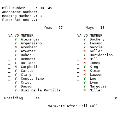
Bill Number ....: HB 145                               
Amendment Number:                                      
Reading Number .: 3                                    
Floor Actions ..:

                    Yeas - 27           Nays - 13     
   VA VO MEMBER                     VA VO MEMBER       
_ 
Y 
 Alexander                  
_ 
Y 
 Dockery      
_ 
Y 
 Argenziano                 
_ 
Y 
 Fasano       
_ 
N 
 Aronberg                   
_ 
Y 
 Garcia       
_ 
Y 
 Atwater                    
_ 
N 
 Geller       
_ 
Y 
 Baker                      
_ 
Y 
 Haridopolos  
_ 
Y 
 Bennett                    
_ 
N 
 Hill         
_ 
Y 
 Bullard                    
_ 
N 
 Jones        
_ 
N 
 Campbell                   
_ 
Y 
 King         
_ 
Y 
 Carlton                    
_ 
N 
 Klein        
_ 
Y 
 Clary                      
_ 
N 
 Lawson       
_ 
Y 
 Constantine                
_ 
Y 
 Lee          
_ 
Y 
 Crist                      
_ 
Y 
 Lynn         
_ 
Y 
 Dawson                     
_ 
Y 
 Margolis

_ 
Y 
 Diaz de la Portilla        
_ 
N 