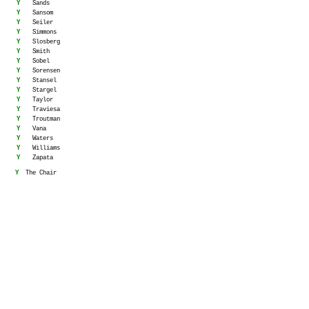
Y
Sands
Y
Sansom
Y
Seiler
Y
Simmons
Y
Slosberg
Y
Smith
Y
Sobel
Y
Sorensen
Y
Stansel
Y
Stargel
Y
Taylor
Y
Traviesa
Y
Troutman
Y
Vana
Y
Waters
Y
Williams
Y
Zapata
Y
The Chair