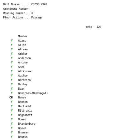
Bill Number ....: CS/SB 2348
Amendment Number:
Reading Number .: 3
Floor Actions ..: Passage
Yeas - 120
Member
Y
Adams
Y
Allen
Y
Altman
Y
Ambler
Y
Anderson
Y
Antone
Y
Arza
Y
Attkisson
Y
Ausley
Y
Barreiro
Y
Baxley
Y
Bean
Y
Bendross-Mindingall
CH
Bense
Y
Benson
Y
Berfield
Y
Bilirakis
Y
Bogdanoff
Y
Bowen
Y
Brandenburg
Y
Brown
Y
Brummer
Y
Brutus