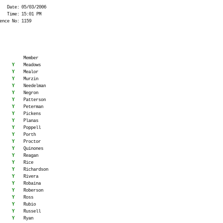
Date:
05/03/2006
Time:
15:01 PM
ence No:
1159
Member
Y
Meadows
Y
Mealor
Y
Murzin
Y
Needelman
Y
Negron
Y
Patterson
Y
Peterman
Y
Pickens
Y
Planas
Y
Poppell
Y
Porth
Y
Proctor
Y
Quinones
Y
Reagan
Y
Rice
Y
Richardson
Y
Rivera
Y
Robaina
Y
Roberson
Y
Ross
Y
Rubio
Y
Russell
Y
Ryan