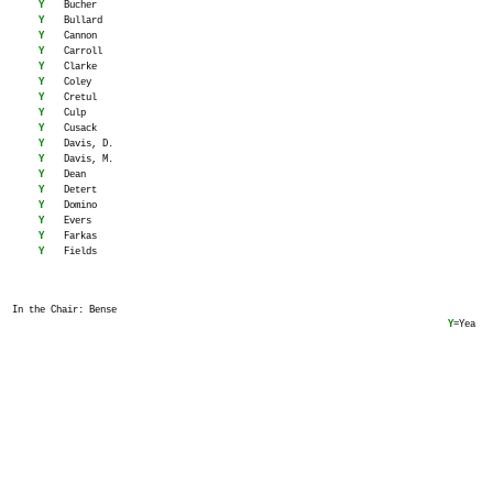
Y
Bucher
Y
Bullard
Y
Cannon
Y
Carroll
Y
Clarke
Y
Coley
Y
Cretul
Y
Culp
Y
Cusack
Y
Davis, D.
Y
Davis, M.
Y
Dean
Y
Detert
Y
Domino
Y
Evers
Y
Farkas
Y
Fields
In the Chair: Bense
Y
=Yea