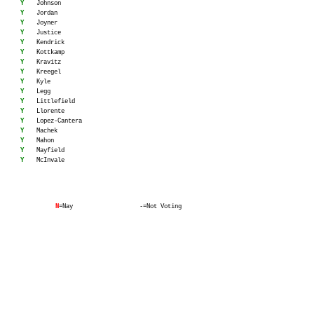
Y
Johnson
Y
Jordan
Y
Joyner
Y
Justice
Y
Kendrick
Y
Kottkamp
Y
Kravitz
Y
Kreegel
Y
Kyle
Y
Legg
Y
Littlefield
Y
Llorente
Y
Lopez-Cantera
Y
Machek
Y
Mahon
Y
Mayfield
Y
McInvale
N
=Nay
-=Not Voting