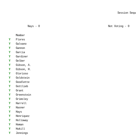
Session Sequ
Nays - 0
Not Voting - 0
Member
Y
Flores
Y
Galvano
Y
Gannon
Y
Garcia
Y
Gardiner
Y
Gelber
Y
Gibson, A.
Y
Gibson, H.
Y
Glorioso
Y
Goldstein
Y
Goodlette
Y
Gottlieb
Y
Grant
Y
Greenstein
Y
Grimsley
Y
Harrell
Y
Hasner
Y
Hays
Y
Henriquez
Y
Holloway
Y
Homan
Y
Hukill
Y
Jennings