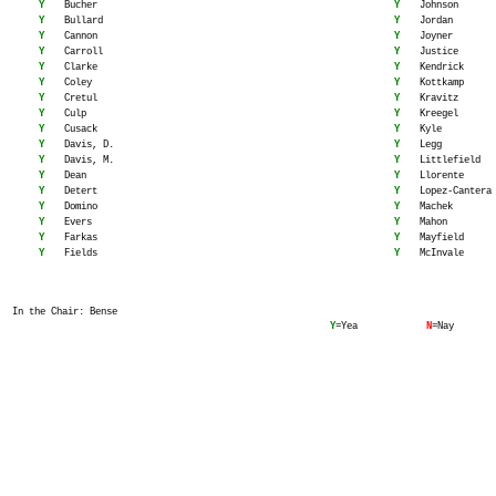
Y
Bucher
Y
Johnson
Y
Bullard
Y
Jordan
Y
Cannon
Y
Joyner
Y
Carroll
Y
Justice
Y
Clarke
Y
Kendrick
Y
Coley
Y
Kottkamp
Y
Cretul
Y
Kravitz
Y
Culp
Y
Kreegel
Y
Cusack
Y
Kyle
Y
Davis, D.
Y
Legg
Y
Davis, M.
Y
Littlefield
Y
Dean
Y
Llorente
Y
Detert
Y
Lopez-Cantera
Y
Domino
Y
Machek
Y
Evers
Y
Mahon
Y
Farkas
Y
Mayfield
Y
Fields
Y
McInvale
In the Chair: Bense
Y
=Yea
N
=Nay