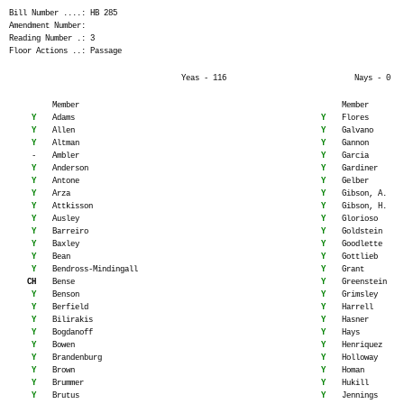
Bill Number ....: HB 285
Amendment Number:
Reading Number .: 3
Floor Actions ..: Passage
Yeas - 116
Nays - 0
Member
Member
Y
Adams
Y
Flores
Y
Allen
Y
Galvano
Y
Altman
Y
Gannon
-
Ambler
Y
Garcia
Y
Anderson
Y
Gardiner
Y
Antone
Y
Gelber
Y
Arza
Y
Gibson, A.
Y
Attkisson
Y
Gibson, H.
Y
Ausley
Y
Glorioso
Y
Barreiro
Y
Goldstein
Y
Baxley
Y
Goodlette
Y
Bean
Y
Gottlieb
Y
Bendross-Mindingall
Y
Grant
CH
Bense
Y
Greenstein
Y
Benson
Y
Grimsley
Y
Berfield
Y
Harrell
Y
Bilirakis
Y
Hasner
Y
Bogdanoff
Y
Hays
Y
Bowen
Y
Henriquez
Y
Brandenburg
Y
Holloway
Y
Brown
Y
Homan
Y
Brummer
Y
Hukill
Y
Brutus
Y
Jennings