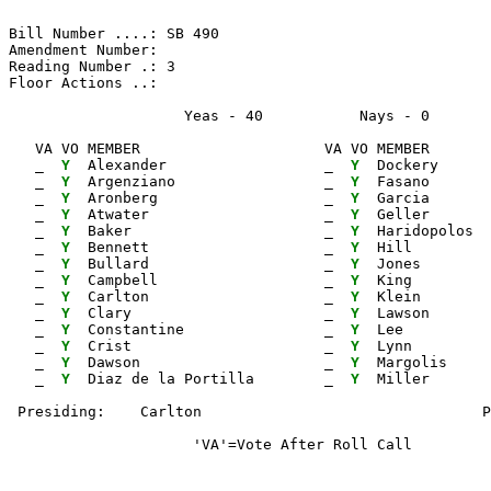
Bill Number ....: SB 490                               
Amendment Number:                                      
Reading Number .: 3                                    
Floor Actions ..:

                    Yeas - 40           Nays - 0      
   VA VO MEMBER                     VA VO MEMBER       
_ 
Y 
 Alexander                  
_ 
Y 
 Dockery      
_ 
Y 
 Argenziano                 
_ 
Y 
 Fasano       
_ 
Y 
 Aronberg                   
_ 
Y 
 Garcia       
_ 
Y 
 Atwater                    
_ 
Y 
 Geller       
_ 
Y 
 Baker                      
_ 
Y 
 Haridopolos  
_ 
Y 
 Bennett                    
_ 
Y 
 Hill         
_ 
Y 
 Bullard                    
_ 
Y 
 Jones        
_ 
Y 
 Campbell                   
_ 
Y 
 King         
_ 
Y 
 Carlton                    
_ 
Y 
 Klein        
_ 
Y 
 Clary                      
_ 
Y 
 Lawson       
_ 
Y 
 Constantine                
_ 
Y 
 Lee          
_ 
Y 
 Crist                      
_ 
Y 
 Lynn         
_ 
Y 
 Dawson                     
_ 
Y 
 Margolis

_ 
Y 
 Diaz de la Portilla        
_ 
Y 