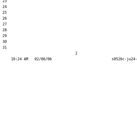
23  

24  

25  

26  

27  

28  

29  

30  

31  

                                  2
