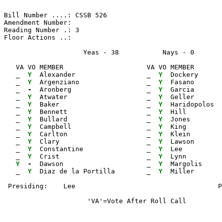
Bill Number ....: CSSB 526                             
Amendment Number:                                      
Reading Number .: 3                                    
Floor Actions ..:

                    Yeas - 38           Nays - 0      
   VA VO MEMBER                     VA VO MEMBER       
_ 
Y 
 Alexander                  
_ 
Y 
 Dockery      
_ 
Y 
 Argenziano                 
_ 
Y 
 Fasano       
_ 
- 
 Aronberg                   
_ 
Y 
 Garcia       
_ 
Y 
 Atwater                    
_ 
Y 
 Geller       
_ 
Y 
 Baker                      
_ 
Y 
 Haridopolos  
_ 
Y 
 Bennett                    
_ 
Y 
 Hill         
_ 
Y 
 Bullard                    
_ 
Y 
 Jones        
_ 
Y 
 Campbell                   
_ 
Y 
 King         
_ 
Y 
 Carlton                    
_ 
Y 
 Klein        
_ 
Y 
 Clary                      
_ 
Y 
 Lawson       
_ 
Y 
 Constantine                
_ 
Y 
 Lee          
_ 
Y 
 Crist                      
_ 
Y 
 Lynn         
Y 
- 
 Dawson                     
_ 
Y 
 Margolis

_ 
Y 
 Diaz de la Portilla        
_ 
Y 