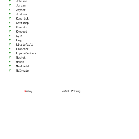
Y
Johnson
Y
Jordan
Y
Joyner
Y
Justice
Y
Kendrick
Y
Kottkamp
Y
Kravitz
Y
Kreegel
Y
Kyle
Y
Legg
Y
Littlefield
Y
Llorente
Y
Lopez-Cantera
Y
Machek
Y
Mahon
Y
Mayfield
Y
McInvale
N
=Nay
-=Not Voting