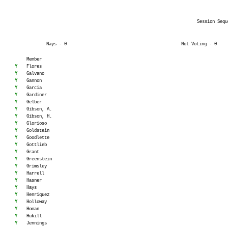
Session Sequ
Nays - 0
Not Voting - 0
Member
Y
Flores
Y
Galvano
Y
Gannon
Y
Garcia
Y
Gardiner
Y
Gelber
Y
Gibson, A.
Y
Gibson, H.
Y
Glorioso
Y
Goldstein
Y
Goodlette
Y
Gottlieb
Y
Grant
Y
Greenstein
Y
Grimsley
Y
Harrell
Y
Hasner
Y
Hays
Y
Henriquez
Y
Holloway
Y
Homan
Y
Hukill
Y
Jennings