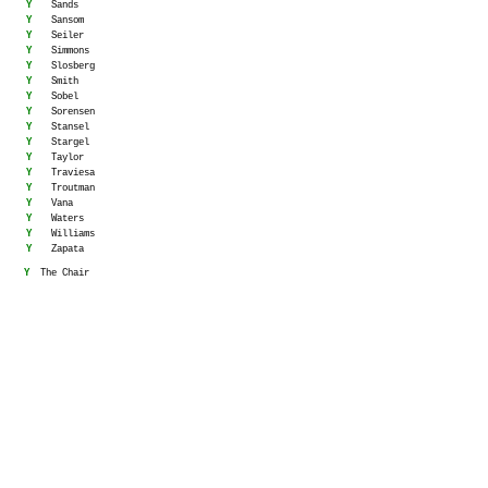
Y
Sands
Y
Sansom
Y
Seiler
Y
Simmons
Y
Slosberg
Y
Smith
Y
Sobel
Y
Sorensen
Y
Stansel
Y
Stargel
Y
Taylor
Y
Traviesa
Y
Troutman
Y
Vana
Y
Waters
Y
Williams
Y
Zapata
Y
The Chair