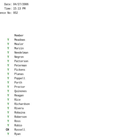
Date:
04/27/2006
Time:
15:13 PM
ence No:
952
Member
Y
Meadows
Y
Mealor
Y
Murzin
Y
Needelman
Y
Negron
Y
Patterson
Y
Peterman
Y
Pickens
Y
Planas
Y
Poppell
Y
Porth
Y
Proctor
Y
Quinones
Y
Reagan
Y
Rice
Y
Richardson
Y
Rivera
Y
Robaina
Y
Roberson
Y
Ross
Y
Rubio
CH
Russell
Y
Ryan