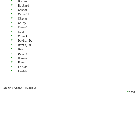
Y
Bucher
Y
Bullard
Y
Cannon
Y
Carroll
Y
Clarke
Y
Coley
Y
Cretul
Y
Culp
Y
Cusack
Y
Davis, D.
Y
Davis, M.
Y
Dean
Y
Detert
Y
Domino
Y
Evers
Y
Farkas
Y
Fields
In the Chair: Russell
Y
=Yea