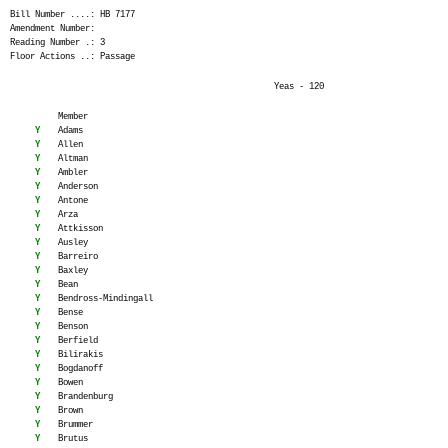
Bill Number ....: HB 7177
Amendment Number:
Reading Number .: 3
Floor Actions ..: Passage
Yeas - 120
Member
Y
Adams
Y
Allen
Y
Altman
Y
Ambler
Y
Anderson
Y
Antone
Y
Arza
Y
Attkisson
Y
Ausley
Y
Barreiro
Y
Baxley
Y
Bean
Y
Bendross-Mindingall
Y
Bense
Y
Benson
Y
Berfield
Y
Bilirakis
Y
Bogdanoff
Y
Bowen
Y
Brandenburg
Y
Brown
Y
Brummer
Y
Brutus