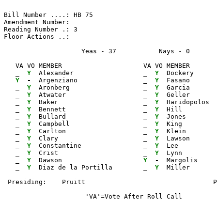
Bill Number ....: HB 75                                
Amendment Number:                                      
Reading Number .: 3                                    
Floor Actions ..:

                    Yeas - 37           Nays - 0      
   VA VO MEMBER                     VA VO MEMBER       
_ 
Y 
 Alexander                  
_ 
Y 
 Dockery      
Y 
- 
 Argenziano                 
_ 
Y 
 Fasano       
_ 
Y 
 Aronberg                   
_ 
Y 
 Garcia       
_ 
Y 
 Atwater                    
_ 
Y 
 Geller       
_ 
Y 
 Baker                      
_ 
Y 
 Haridopolos  
_ 
Y 
 Bennett                    
_ 
Y 
 Hill         
_ 
Y 
 Bullard                    
_ 
Y 
 Jones        
_ 
Y 
 Campbell                   
_ 
Y 
 King         
_ 
Y 
 Carlton                    
_ 
Y 
 Klein        
_ 
Y 
 Clary                      
_ 
Y 
 Lawson       
_ 
Y 
 Constantine                
_ 
Y 
 Lee          
_ 
Y 
 Crist                      
_ 
Y 
 Lynn         
_ 
Y 
 Dawson                     
Y 
- 
 Margolis

_ 
Y 
 Diaz de la Portilla        
_ 
Y 