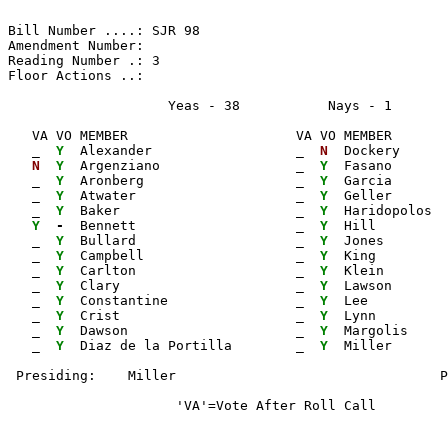
Bill Number ....: SJR 98                               
Amendment Number:                                      
Reading Number .: 3                                    
Floor Actions ..:

                    Yeas - 38           Nays - 1      
   VA VO MEMBER                     VA VO MEMBER       
_ 
Y 
 Alexander                  
_ 
N 
 Dockery      
N 
Y 
 Argenziano                 
_ 
Y 
 Fasano       
_ 
Y 
 Aronberg                   
_ 
Y 
 Garcia       
_ 
Y 
 Atwater                    
_ 
Y 
 Geller       
_ 
Y 
 Baker                      
_ 
Y 
 Haridopolos  
Y 
- 
 Bennett                    
_ 
Y 
 Hill         
_ 
Y 
 Bullard                    
_ 
Y 
 Jones        
_ 
Y 
 Campbell                   
_ 
Y 
 King         
_ 
Y 
 Carlton                    
_ 
Y 
 Klein        
_ 
Y 
 Clary                      
_ 
Y 
 Lawson       
_ 
Y 
 Constantine                
_ 
Y 
 Lee          
_ 
Y 
 Crist                      
_ 
Y 
 Lynn         
_ 
Y 
 Dawson                     
_ 
Y 
 Margolis

_ 
Y 
 Diaz de la Portilla        
_ 
Y 