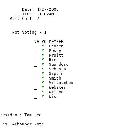
         Date: 4/27/2006

         Time: 11:02AM

    Roll Call: 7

      Not Voting - 1 
              VA VO MEMBER

              
_ 
Y 
 Peaden

              
_ 
Y 
 Posey

              
_ 
Y 
 Pruitt

              
_ 
Y 
 Rich

              
_ 
Y 
 Saunders

              
_ 
Y 
 Sebesta

              
_ 
Y 
 Siplin

              
_ 
Y 
 Smith

              
_ 
Y 
 Villalobos

              
_ 
Y 
 Webster

              
_ 
Y 
 Wilson

              
_ 
Y 
 Wise
