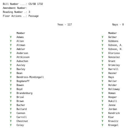
Bill Number ....: CS/SB 1732
Amendment Number:
Reading Number .: 3
Floor Actions ..: Passage
Yeas - 117
Nays - 0
Member
Member
Y
Adams
Y
Gelber
Y
Allen
Y
Gibbons
Y
Altman
Y
Gibson, A.
Y
Ambler
Y
Gibson, H.
Y
Anderson
Y
Glorioso
Y
Attkisson
Y
Gonzalez
Y
Aubuchon
Y
Grant
Y
Ausley
Y
Grimsley
Y
Baxley
Y
Harrell
Y
Bean
Y
Hasner
Y
Bendross-Mindingall
Y
Hays
Y
Bogdanoff
Y
Heller
Y
Bowen
Y
Holder
Y
Boyd
Y
Holloway
Y
Brandenburg
Y
Homan
Y
Brisé
Y
Hooper
Y
Brown
Y
Hukill
Y
Bucher
Y
Jenne
Y
Bullard
Y
Jordan
Y
Cannon
Y
Kendrick
Y
Carroll
Y
Kiar
Y
Chestnut
Y
Kravitz
Y
Coley
Y
Kreegel