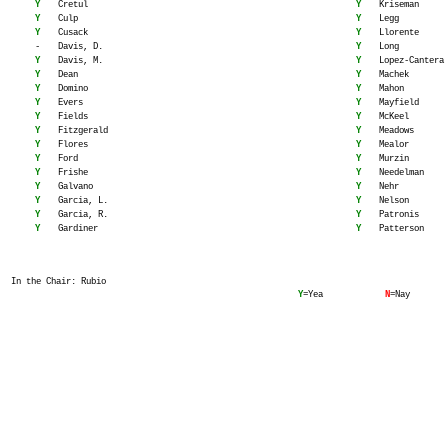
Y
Cretul
Y
Kriseman
Y
Culp
Y
Legg
Y
Cusack
Y
Llorente
-
Davis, D.
Y
Long
Y
Davis, M.
Y
Lopez-Cantera
Y
Dean
Y
Machek
Y
Domino
Y
Mahon
Y
Evers
Y
Mayfield
Y
Fields
Y
McKeel
Y
Fitzgerald
Y
Meadows
Y
Flores
Y
Mealor
Y
Ford
Y
Murzin
Y
Frishe
Y
Needelman
Y
Galvano
Y
Nehr
Y
Garcia, L.
Y
Nelson
Y
Garcia, R.
Y
Patronis
Y
Gardiner
Y
Patterson
In the Chair: Rubio
Y
=Yea
N
=Nay