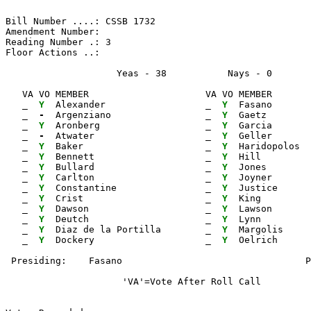
Bill Number ....: CSSB 1732                            
Amendment Number:                                      
Reading Number .: 3                                    
Floor Actions ..:

                    Yeas - 38           Nays - 0      
   VA VO MEMBER                     VA VO MEMBER       
_ 
Y 
 Alexander                  
_ 
Y 
 Fasano       
_ 
- 
 Argenziano                 
_ 
Y 
 Gaetz        
_ 
Y 
 Aronberg                   
_ 
Y 
 Garcia       
_ 
- 
 Atwater                    
_ 
Y 
 Geller       
_ 
Y 
 Baker                      
_ 
Y 
 Haridopolos  
_ 
Y 
 Bennett                    
_ 
Y 
 Hill         
_ 
Y 
 Bullard                    
_ 
Y 
 Jones        
_ 
Y 
 Carlton                    
_ 
Y 
 Joyner       
_ 
Y 
 Constantine                
_ 
Y 
 Justice      
_ 
Y 
 Crist                      
_ 
Y 
 King         
_ 
Y 
 Dawson                     
_ 
Y 
 Lawson       
_ 
Y 
 Deutch                     
_ 
Y 
 Lynn         
_ 
Y 
 Diaz de la Portilla        
_ 
Y 
 Margolis

_ 
Y 
 Dockery                    
_ 
Y 
                     'VA'=Vote After Roll Call         