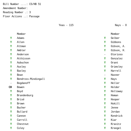
Bill Number ....: CS/HB 51
Amendment Number:
Reading Number .: 3
Floor Actions ..: Passage
Yeas - 115
Nays - 0
Member
Member
Y
Adams
Y
Gelber
Y
Allen
Y
Gibbons
Y
Altman
Y
Gibson, A.
Y
Ambler
Y
Gibson, H.
Y
Anderson
-
Glorioso
Y
Attkisson
Y
Gonzalez
Y
Aubuchon
Y
Grant
Y
Ausley
Y
Grimsley
Y
Baxley
Y
Harrell
Y
Bean
-
Hasner
Y
Bendross-Mindingall
Y
Hays
-
Bogdanoff
Y
Heller
CH
Bowen
Y
Holder
Y
Boyd
Y
Holloway
Y
Brandenburg
Y
Homan
Y
Brisé
Y
Hooper
Y
Brown
Y
Hukill
Y
Bucher
Y
Jenne
Y
Bullard
Y
Jordan
Y
Cannon
Y
Kendrick
Y
Carroll
Y
Kiar
Y
Chestnut
Y
Kravitz
Y
Coley
Y
Kreegel