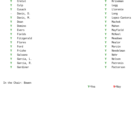
Y
Cretul
Y
Kriseman
Y
Culp
Y
Legg
Y
Cusack
Y
Llorente
-
Davis, D.
Y
Long
Y
Davis, M.
Y
Lopez-Cantera
Y
Dean
Y
Machek
Y
Domino
Y
Mahon
Y
Evers
Y
Mayfield
Y
Fields
Y
McKeel
Y
Fitzgerald
Y
Meadows
Y
Flores
Y
Mealor
Y
Ford
Y
Murzin
Y
Frishe
Y
Needelman
Y
Galvano
Y
Nehr
Y
Garcia, L.
Y
Nelson
Y
Garcia, R.
Y
Patronis
Y
Gardiner
Y
Patterson
In the Chair: Bowen
Y
=Yea
N
=Nay