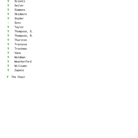
Y
Scionti
Y
Seiler
Y
Simmons
Y
Skidmore
Y
Snyder
-
Soto
Y
Taylor
Y
Thompson, G.
Y
Thompson, N.
Y
Thurston
Y
Traviesa
Y
Troutman
Y
Vana
Y
Waldman
Y
Weatherford
Y
Williams
Y
Zapata
Y
The Chair