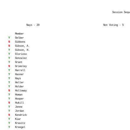
Session Sequ
Nays - 20
Not Voting - 5
Member
Y
Gelber
N
Gibbons
N
Gibson, A.
Y
Gibson, H.
Y
Glorioso
Y
Gonzalez
Y
Grant
N
Grimsley
Y
Harrell
Y
Hasner
Y
Hays
Y
Heller
Y
Holder
N
Holloway
Y
Homan
Y
Hooper
N
Hukill
Y
Jenne
Y
Jordan
N
Kendrick
Y
Kiar
Y
Kravitz
Y
Kreegel