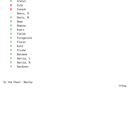
Y
Cretul
N
Culp
N
Cusack
-
Davis, D.
Y
Davis, M.
Y
Dean
Y
Domino
Y
Evers
Y
Fields
Y
Fitzgerald
Y
Flores
Y
Ford
Y
Frishe
Y
Galvano
Y
Garcia, L.
Y
Garcia, R.
Y
Gardiner
In the Chair: Baxley
Y
=Yea