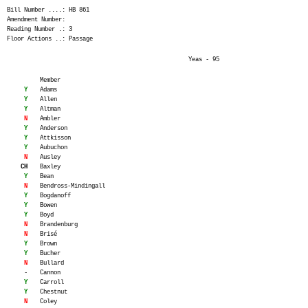
Bill Number ....: HB 861
Amendment Number:
Reading Number .: 3
Floor Actions ..: Passage
Yeas - 95
Member
Y
Adams
Y
Allen
Y
Altman
N
Ambler
Y
Anderson
Y
Attkisson
Y
Aubuchon
N
Ausley
CH
Baxley
Y
Bean
N
Bendross-Mindingall
Y
Bogdanoff
Y
Bowen
Y
Boyd
N
Brandenburg
N
Brisé
Y
Brown
Y
Bucher
N
Bullard
-
Cannon
Y
Carroll
Y
Chestnut
N
Coley