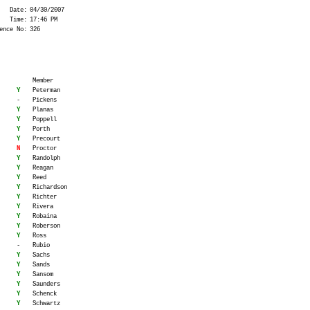
Date:
04/30/2007
Time:
17:46 PM
ence No:
326
Member
Y
Peterman
-
Pickens
Y
Planas
Y
Poppell
Y
Porth
Y
Precourt
N
Proctor
Y
Randolph
Y
Reagan
Y
Reed
Y
Richardson
Y
Richter
Y
Rivera
Y
Robaina
Y
Roberson
Y
Ross
-
Rubio
Y
Sachs
Y
Sands
Y
Sansom
Y
Saunders
Y
Schenck
Y
Schwartz