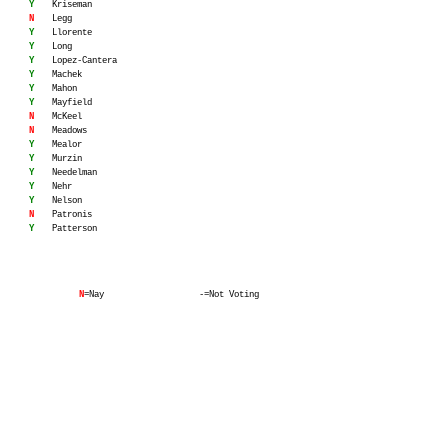
Y
Kriseman
N
Legg
Y
Llorente
Y
Long
Y
Lopez-Cantera
Y
Machek
Y
Mahon
Y
Mayfield
N
McKeel
N
Meadows
Y
Mealor
Y
Murzin
Y
Needelman
Y
Nehr
Y
Nelson
N
Patronis
Y
Patterson
N
=Nay
-=Not Voting