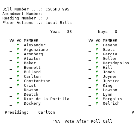
Bill Number ....: CSCSHB 995                           
Amendment Number:                                      
Reading Number .: 3                                    
Floor Actions ..: Local Bills

                    Yeas - 38           Nays - 0      
   VA VO MEMBER                     VA VO MEMBER       
_ 
Y 
 Alexander                  
_ 
Y 
 Fasano       
_ 
Y 
 Argenziano                 
_ 
Y 
 Gaetz        
_ 
Y 
 Aronberg                   
_ 
Y 
 Garcia       
_ 
Y 
 Atwater                    
_ 
Y 
 Geller       
_ 
Y 
 Baker                      
_ 
Y 
 Haridopolos  
_ 
Y 
 Bennett                    
_ 
Y 
 Hill         
_ 
Y 
 Bullard                    
_ 
Y 
 Jones        
_ 
Y 
 Carlton                    
_ 
Y 
 Joyner       
_ 
Y 
 Constantine                
_ 
Y 
 Justice      
_ 
Y 
 Crist                      
_ 
Y 
 King         
_ 
- 
 Dawson                     
_ 
Y 
 Lawson       
_ 
Y 
 Deutch                     
_ 
Y 
 Lynn         
_ 
Y 
 Diaz de la Portilla        
_ 
Y 
 Margolis

_ 
Y 
 Dockery                    
_ 
Y 