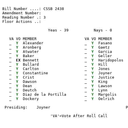
Bill Number ....: CSSB 2438                            
Amendment Number:                                      
Reading Number .: 3                                    
Floor Actions ..:

                    Yeas - 39           Nays - 0      
   VA VO MEMBER                     VA VO MEMBER       
_ 
Y 
 Alexander                  
_ 
Y 
 Fasano       
_ 
Y 
 Aronberg                   
_ 
Y 
 Gaetz        
_ 
Y 
 Atwater                    
_ 
Y 
 Garcia       
_ 
Y 
 Baker                      
_ 
Y 
 Geller       
_ 
EX
 Bennett                    
_ 
Y 
 Haridopolos  
_ 
Y 
 Bullard                    
_ 
Y 
 Hill         
_ 
Y 
 Carlton                    
_ 
Y 
 Jones        
_ 
Y 
 Constantine                
_ 
Y 
 Joyner       
_ 
Y 
 Crist                      
_ 
Y 
 Justice      
_ 
Y 
 Dawson                     
_ 
Y 
 King         
_ 
Y 
 Dean                       
_ 
Y 
 Lawson       
_ 
Y 
 Deutch                     
_ 
Y 
 Lynn         
_ 
Y 
 Diaz de la Portilla        
_ 
Y 
 Margolis

_ 
Y 
 Dockery                    
_ 
Y 