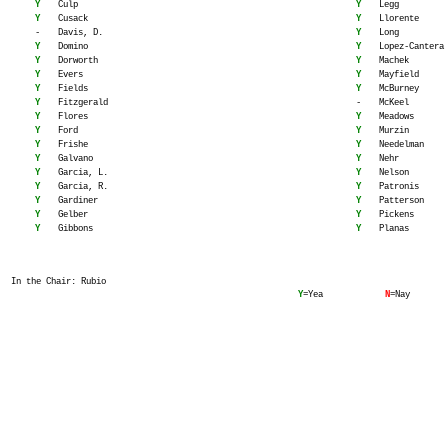
Y
Culp
Y
Legg
Y
Cusack
Y
Llorente
-
Davis, D.
Y
Long
Y
Domino
Y
Lopez-Cantera
Y
Dorworth
Y
Machek
Y
Evers
Y
Mayfield
Y
Fields
Y
McBurney
Y
Fitzgerald
-
McKeel
Y
Flores
Y
Meadows
Y
Ford
Y
Murzin
Y
Frishe
Y
Needelman
Y
Galvano
Y
Nehr
Y
Garcia, L.
Y
Nelson
Y
Garcia, R.
Y
Patronis
Y
Gardiner
Y
Patterson
Y
Gelber
Y
Pickens
Y
Gibbons
Y
Planas
In the Chair: Rubio
Y
=Yea
N
=Nay