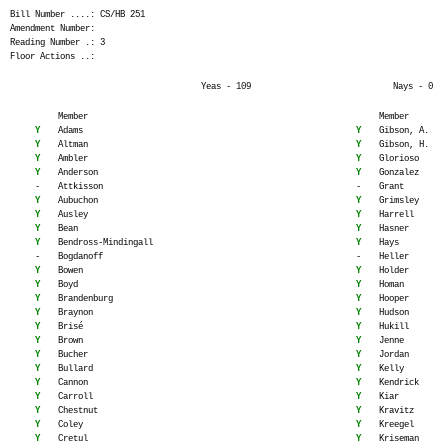
Bill Number ....: CS/HB 251
Amendment Number:
Reading Number .: 3
Floor Actions ..:
Yeas - 109
Nays - 0
Member
Member
Y
Adams
Y
Gibson, A.
Y
Altman
Y
Gibson, H.
Y
Ambler
Y
Glorioso
Y
Anderson
Y
Gonzalez
-
Attkisson
-
Grant
Y
Aubuchon
Y
Grimsley
Y
Ausley
Y
Harrell
Y
Bean
Y
Hasner
Y
Bendross-Mindingall
Y
Hays
-
Bogdanoff
-
Heller
Y
Bowen
Y
Holder
Y
Boyd
Y
Homan
Y
Brandenburg
Y
Hooper
Y
Braynon
Y
Hudson
Y
Brisé
Y
Hukill
Y
Brown
Y
Jenne
Y
Bucher
Y
Jordan
Y
Bullard
Y
Kelly
Y
Cannon
Y
Kendrick
Y
Carroll
Y
Kiar
Y
Chestnut
Y
Kravitz
Y
Coley
Y
Kreegel
Y
Cretul
Y
Kriseman