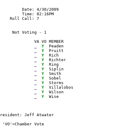
         Date: 4/30/2009

         Time: 02:16PM

    Roll Call: 7

      Not Voting - 1 
              VA VO MEMBER

              
_ 
Y 
 Peaden

              
_ 
Y 
 Pruitt

              
_ 
Y 
 Rich

              
_ 
Y 
 Richter

              
_ 
Y 
 Ring

              
_ 
Y 
 Siplin

              
_ 
Y 
 Smith

              
_ 
Y 
 Sobel

              
_ 
Y 
 Storms

              
_ 
Y 
 Villalobos

              
_ 
Y 
 Wilson

              
_ 
Y 
 Wise
