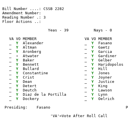
Bill Number ....: CSSB 2282                            
Amendment Number:                                      
Reading Number .: 3                                    
Floor Actions ..:

                    Yeas - 39           Nays - 0      
   VA VO MEMBER                     VA VO MEMBER       
_ 
Y 
 Alexander                  
_ 
Y 
 Fasano       
_ 
Y 
 Altman                     
_ 
Y 
 Gaetz        
_ 
Y 
 Aronberg                   
_ 
Y 
 Garcia       
_ 
- 
 Atwater                    
_ 
Y 
 Gardiner     
_ 
Y 
 Baker                      
_ 
Y 
 Gelber       
_ 
Y 
 Bennett                    
_ 
Y 
 Haridopolos  
_ 
Y 
 Bullard                    
_ 
Y 
 Hill         
_ 
Y 
 Constantine                
_ 
Y 
 Jones        
_ 
Y 
 Crist                      
_ 
Y 
 Joyner       
_ 
Y 
 Dean                       
_ 
Y 
 Justice      
_ 
Y 
 Detert                     
_ 
Y 
 King         
_ 
Y 
 Deutch                     
_ 
Y 
 Lawson       
_ 
Y 
 Diaz de la Portilla        
_ 
Y 
 Lynn

_ 
Y 
 Dockery                    
_ 
Y 