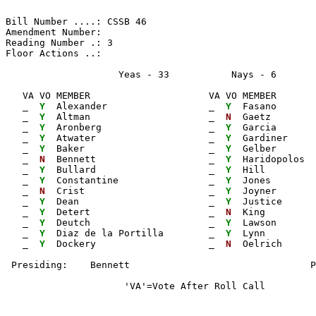
Bill Number ....: CSSB 46                              
Amendment Number:                                      
Reading Number .: 3                                    
Floor Actions ..:

                    Yeas - 33           Nays - 6      
   VA VO MEMBER                     VA VO MEMBER       
_ 
Y 
 Alexander                  
_ 
Y 
 Fasano       
_ 
Y 
 Altman                     
_ 
N 
 Gaetz        
_ 
Y 
 Aronberg                   
_ 
Y 
 Garcia       
_ 
Y 
 Atwater                    
_ 
Y 
 Gardiner     
_ 
Y 
 Baker                      
_ 
Y 
 Gelber       
_ 
N 
 Bennett                    
_ 
Y 
 Haridopolos  
_ 
Y 
 Bullard                    
_ 
Y 
 Hill         
_ 
Y 
 Constantine                
_ 
Y 
 Jones        
_ 
N 
 Crist                      
_ 
Y 
 Joyner       
_ 
Y 
 Dean                       
_ 
Y 
 Justice      
_ 
Y 
 Detert                     
_ 
N 
 King         
_ 
Y 
 Deutch                     
_ 
Y 
 Lawson       
_ 
Y 
 Diaz de la Portilla        
_ 
Y 
 Lynn

_ 
Y 
 Dockery                    
_ 
N 