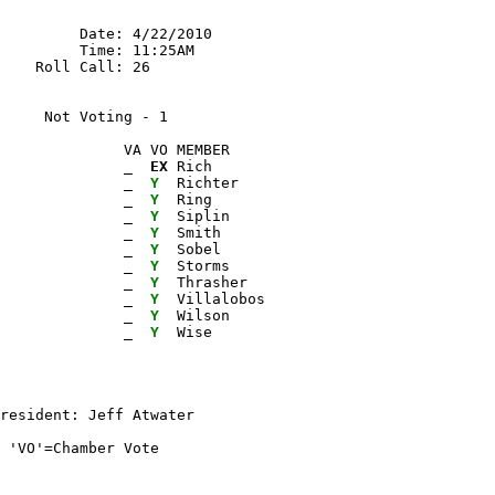
         Date: 4/22/2010

         Time: 11:25AM

    Roll Call: 26

      Not Voting - 1 
              VA VO MEMBER

              
_ 
EX
 Rich

              
_ 
Y 
 Richter

              
_ 
Y 
 Ring

              
_ 
Y 
 Siplin

              
_ 
Y 
 Smith

              
_ 
Y 
 Sobel

              
_ 
Y 
 Storms

              
_ 
Y 
 Thrasher

              
_ 
Y 
 Villalobos

              
_ 
Y 
 Wilson

              
_ 
Y 
 Wise

 'VO'=Chamber Vote
