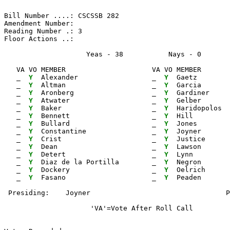
Bill Number ....: CSCSSB 282                           
Amendment Number:                                      
Reading Number .: 3                                    
Floor Actions ..:

                    Yeas - 38           Nays - 0      
   VA VO MEMBER                     VA VO MEMBER       
_ 
Y 
 Alexander                  
_ 
Y 
 Gaetz        
_ 
Y 
 Altman                     
_ 
Y 
 Garcia       
_ 
Y 
 Aronberg                   
_ 
Y 
 Gardiner     
_ 
Y 
 Atwater                    
_ 
Y 
 Gelber       
_ 
Y 
 Baker                      
_ 
Y 
 Haridopolos  
_ 
Y 
 Bennett                    
_ 
Y 
 Hill         
_ 
Y 
 Bullard                    
_ 
Y 
 Jones        
_ 
Y 
 Constantine                
_ 
Y 
 Joyner       
_ 
Y 
 Crist                      
_ 
Y 
 Justice      
_ 
Y 
 Dean                       
_ 
Y 
 Lawson       
_ 
Y 
 Detert                     
_ 
Y 
 Lynn         
_ 
Y 
 Diaz de la Portilla        
_ 
Y 
 Negron

_ 
Y 
 Dockery                    
_ 
Y 
 Oelrich

_ 
Y 
 Fasano                     
_ 
Y 
                     'VA'=Vote After Roll Call         