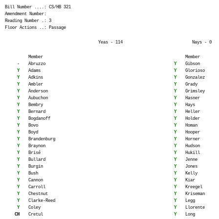
Bill Number ....: CS/HB 321
Amendment Number:
Reading Number .: 3
Floor Actions ..: Passage
Yeas - 114
Nays - 0
Member
Member
-
Abruzzo
Y
Gibson
Y
Adams
Y
Glorioso
Y
Adkins
Y
Gonzalez
Y
Ambler
Y
Grady
Y
Anderson
Y
Grimsley
Y
Aubuchon
Y
Hasner
Y
Bembry
Y
Hays
Y
Bernard
Y
Heller
Y
Bogdanoff
Y
Holder
Y
Bovo
Y
Homan
Y
Boyd
Y
Hooper
Y
Brandenburg
Y
Horner
Y
Braynon
Y
Hudson
Y
Brisé
Y
Hukill
Y
Bullard
Y
Jenne
Y
Burgin
Y
Jones
Y
Bush
Y
Kelly
Y
Cannon
Y
Kiar
Y
Carroll
Y
Kreegel
Y
Chestnut
Y
Kriseman
Y
Clarke-Reed
Y
Legg
Y
Coley
Y
Llorente
CH
Cretul
Y
Long