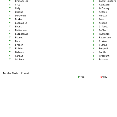
Y
Crisafulli
Y
Lopez-Cantera
Y
Cruz
Y
Mayfield
Y
Culp
Y
McBurney
Y
Domino
Y
McKeel
Y
Dorworth
Y
Murzin
Y
Drake
Y
Nehr
Y
Eisnaugle
Y
Nelson
Y
Evers
Y
O'Toole
-
Fetterman
Y
Pafford
Y
Fitzgerald
Y
Patronis
Y
Flores
Y
Patterson
Y
Ford
Y
Plakon
Y
Fresen
Y
Planas
Y
Frishe
Y
Poppell
Y
Galvano
-
Porth
Y
Garcia
Y
Precourt
Y
Gibbons
Y
Proctor
In the Chair: Cretul
Y
=Yea
N
=Nay