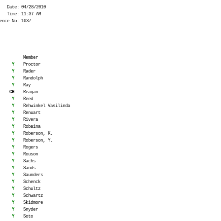
Date:
04/28/2010
Time:
11:37 AM
ence No:
1037
Member
Y
Proctor
Y
Rader
Y
Randolph
Y
Ray
CH
Reagan
Y
Reed
Y
Rehwinkel Vasilinda
Y
Renuart
Y
Rivera
Y
Robaina
Y
Roberson, K.
Y
Roberson, Y.
Y
Rogers
Y
Rouson
Y
Sachs
Y
Sands
Y
Saunders
Y
Schenck
Y
Schultz
Y
Schwartz
Y
Skidmore
Y
Snyder
Y
Soto