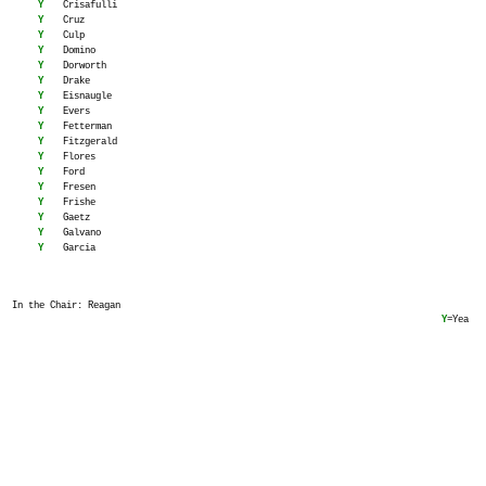
Y
Crisafulli
Y
Cruz
Y
Culp
Y
Domino
Y
Dorworth
Y
Drake
Y
Eisnaugle
Y
Evers
Y
Fetterman
Y
Fitzgerald
Y
Flores
Y
Ford
Y
Fresen
Y
Frishe
Y
Gaetz
Y
Galvano
Y
Garcia
In the Chair: Reagan
Y
=Yea