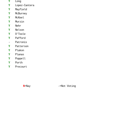
Y
Long
Y
Lopez-Cantera
Y
Mayfield
Y
McBurney
Y
McKeel
Y
Murzin
Y
Nehr
Y
Nelson
Y
O'Toole
Y
Pafford
-
Patronis
Y
Patterson
Y
Plakon
Y
Planas
Y
Poppell
Y
Porth
Y
Precourt
N
=Nay
-=Not Voting