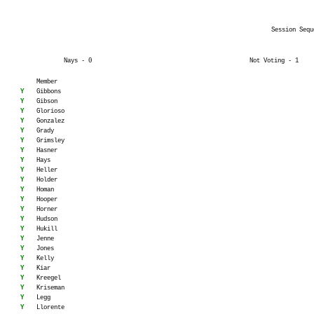
Session Sequ
Nays - 0
Not Voting - 1
Member
Y
Gibbons
Y
Gibson
Y
Glorioso
Y
Gonzalez
Y
Grady
Y
Grimsley
Y
Hasner
Y
Hays
Y
Heller
Y
Holder
Y
Homan
Y
Hooper
Y
Horner
Y
Hudson
Y
Hukill
Y
Jenne
Y
Jones
Y
Kelly
Y
Kiar
Y
Kreegel
Y
Kriseman
Y
Legg
Y
Llorente