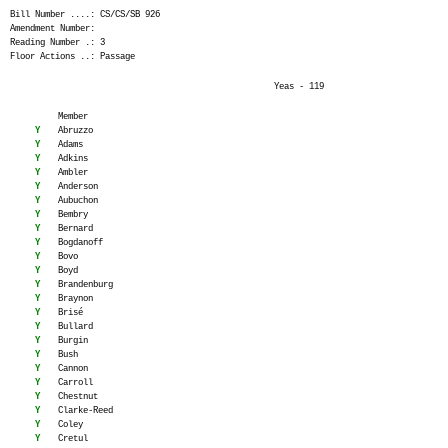
Bill Number ....: CS/CS/SB 926
Amendment Number:
Reading Number .: 3
Floor Actions ..: Passage
Yeas - 119
Member
Y
Abruzzo
Y
Adams
Y
Adkins
Y
Ambler
Y
Anderson
Y
Aubuchon
Y
Bembry
Y
Bernard
Y
Bogdanoff
Y
Bovo
Y
Boyd
Y
Brandenburg
Y
Braynon
Y
Brisé
Y
Bullard
Y
Burgin
Y
Bush
Y
Cannon
Y
Carroll
Y
Chestnut
Y
Clarke-Reed
Y
Coley
Y
Cretul