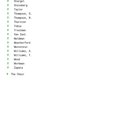
Y
Stargel
Y
Steinberg
Y
Taylor
Y
Thompson, G.
Y
Thompson, N.
Y
Thurston
Y
Tobia
Y
Troutman
Y
Van Zant
Y
Waldman
Y
Weatherford
Y
Weinstein
Y
Williams, A.
Y
Williams, T.
Y
Wood
Y
Workman
Y
Zapata
Y
The Chair